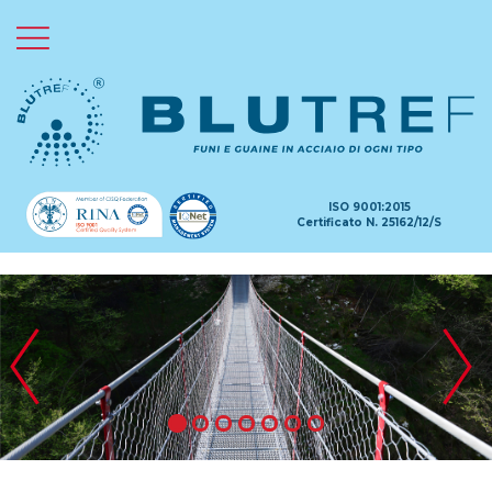
HOME
CHI SIAMO
PRODOTTI
ISO 9001:2015
APPLICAZIONI
Certificato N. 25162/12/S
MARCHI
GALLERY
CERTIFICAZIONI
PROMOZIONI
Contatti
Normative sulla Privacy
Informazioni sui Cookies