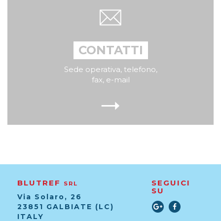
CONTATTI
Sede operativa, telefono,
fax, e-mail
BLUTREF
SEGUICI
SRL
SU
Via Solaro, 26
23851 GALBIATE (LC)
ITALY