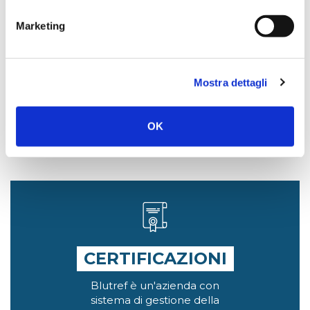
Marketing
Mostra dettagli
Promozioni
del mese
OK
CERTIFICAZIONI
Blutref è un'azienda con
sistema di gestione della