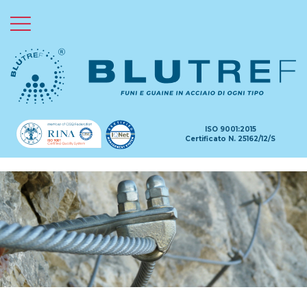
HOME
CHI SIAMO
PRODOTTI
ISO 9001:2015
Certificato N. 25162/12/S
APPLICAZIONI
MARCHI
GALLERY
CERTIFICAZIONI
PROMOZIONI
Contatti
Normative sulla Privacy